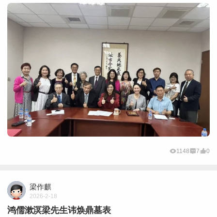
1148
7
0
梁作麒
2026-2-18
鸿儒漱溟梁先生讳焕鼎墓表