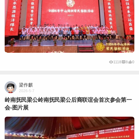
1118
8
0
梁作麒
2026-5-7
岭南抚民梁公岭南抚民梁公后裔联谊会首次参会第一
会-图片展