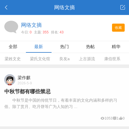
网络文摘
网络文摘
收藏
今日:
0
主题:
355
排名:
43
全部
最新
热门
热帖
精华
梁姓文史
梁氏文化馆
良友a
上古源流
康伯世系
梁作麒
2026-5-9
中秋节都有哪些禁忌
中秋节是中国的传统节日，有着丰富的文化内涵和多样的习
俗。除了赏月、吃月饼等广为人知的习 ...
1053
1
0