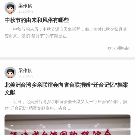
梁作麒
2026-5-9
中秋节的由来和风俗有哪些
中秋节的来历：中秋节源自天象崇拜，由上古时代秋夕祭月演
变而来。最初“祭月节”的节期是在 ...
526
0
0
梁作麒
2026-5-9
北美洲台湾乡亲联谊会向省台联捐赠“迁台记忆”档案
文献
近日，北美洲台湾乡亲联谊会会长梁义大一行拜会省台联，捐
赠“迁台记忆”档案文献资料。省台 ...