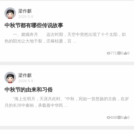
梁作麒
2026-5-9
中秋节都有哪些传说故事
一、嫦娥奔月 远古时期，天空中突然出现了十个太阳，炽
热的阳光让大地干裂，庄稼枯萎，百 ...
771
0
0
梁作麒
2026-5-9
中秋节的由来和习俗
“海上生明月，天涯共此时。”中秋，宛如一首悠扬的古曲，在岁
月的长河中奏响，承载着中华民 ...
608
0
0