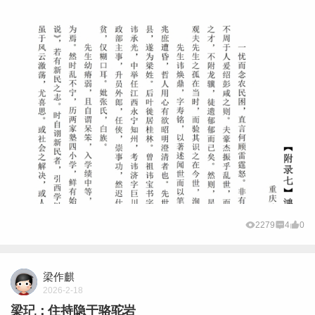
2279
4
0
梁作麒
2026-2-18
梁玘：住持隐于骆驼岩