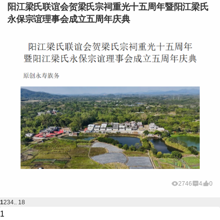
阳江梁氏联谊会贺梁氏宗祠重光十五周年暨阳江梁氏
永保宗谊理事会成立五周年庆典
2746
4
0
1
2
3
4
.. 18