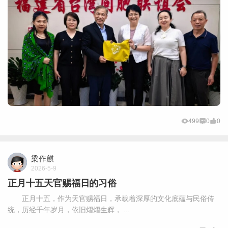
499
0
0
梁作麒
2026-5-9
正月十五天官赐福日的习俗
正月十五，作为天官赐福日，承载着深厚的文化底蕴与民俗传
统，历经千年岁月，依旧熠熠生辉， ...