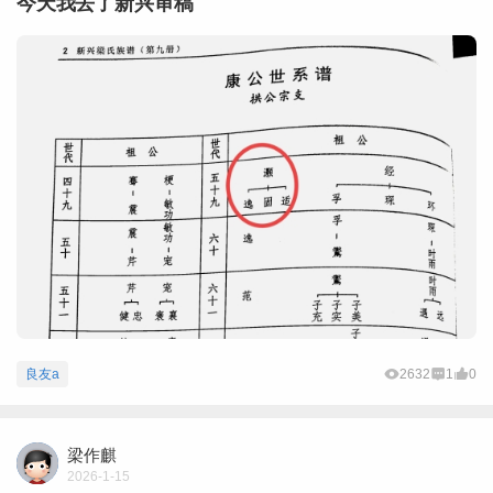
今天我去了新兴审稿
良友a
2632
1
0
梁作麒
2026-1-15