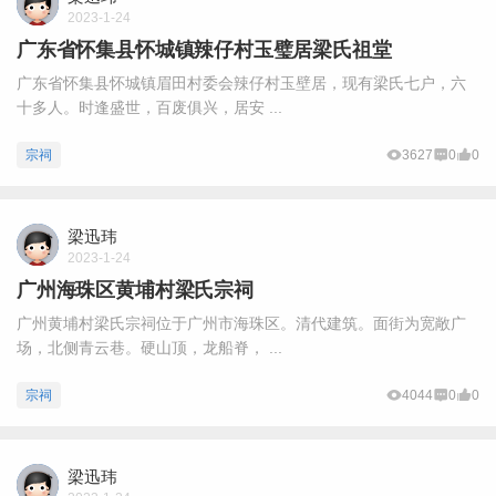
2023-1-24
广东省怀集县怀城镇辣仔村玉璧居梁氏祖堂
广东省怀集县怀城镇眉田村委会辣仔村玉壁居，现有梁氏七户，六
十多人。时逢盛世，百废俱兴，居安 ...
宗祠
3627
0
0
梁迅玮
2023-1-24
广州海珠区黄埔村梁氏宗祠
广州黄埔村梁氏宗祠位于广州市海珠区。清代建筑。面街为宽敞广
场，北侧青云巷。硬山顶，龙船脊， ...
宗祠
4044
0
0
梁迅玮