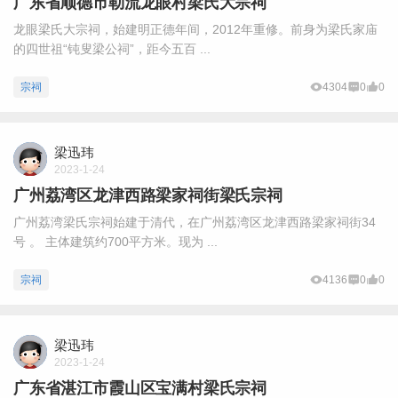
广东省顺德市勒流龙眼村梁氏大宗祠
龙眼梁氏大宗祠，始建明正德年间，2012年重修。前身为梁氏家庙
的四世祖“钝叟梁公祠”，距今五百 ...
宗祠
4304
0
0
梁迅玮
2023-1-24
广州荔湾区龙津西路梁家祠街梁氏宗祠
广州荔湾梁氏宗祠始建于清代，在广州荔湾区龙津西路梁家祠街34
号 。 主体建筑约700平方米。现为 ...
宗祠
4136
0
0
梁迅玮
2023-1-24
广东省湛江市霞山区宝满村梁氏宗祠