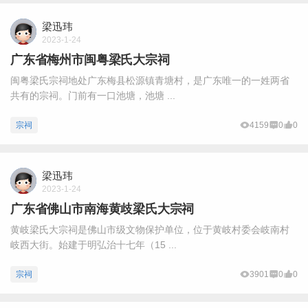
梁迅玮
2023-1-24
广东省梅州市闽粤梁氏大宗祠
闽粤梁氏宗祠地处广东梅县松源镇青塘村，是广东唯一的一姓两省
共有的宗祠。门前有一口池塘，池塘 ...
宗祠
4159
0
0
梁迅玮
2023-1-24
广东省佛山市南海黄歧梁氏大宗祠
黄岐梁氏大宗祠是佛山市级文物保护单位，位于黄岐村委会岐南村
岐西大街。始建于明弘治十七年（15 ...
宗祠
3901
0
0