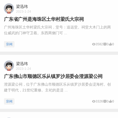
梁迅玮
2023-1-24
广东省广州是海珠区土华村梁氏大宗祠
广州海珠区土华村梁氏大宗祠，堂号：追远堂。祠堂大木门上的两
位威武的门神守卫着。东西两侧门可 ...
宗祠
3582
0
0
梁迅玮
2023-1-24
广东佛山市顺德区乐从镇罗沙居委会澄源梁公祠
澄源梁公祠，位于广东佛山市顺德区乐从镇罗沙居委会湜海村。创
建于明代，21世纪重修。主祀的是湜 ...
宗祠
3326
0
0