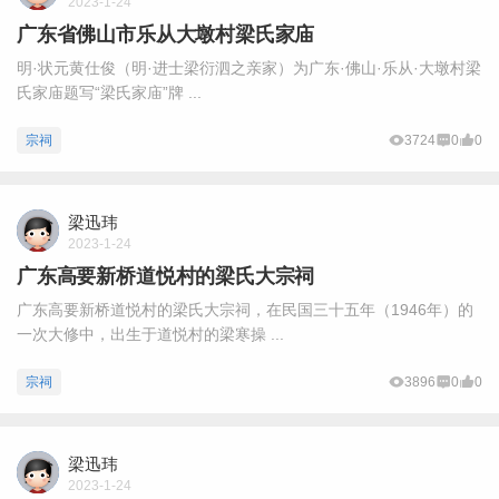
2023-1-24
广东省佛山市乐从大墩村梁氏家庙
明·状元黄仕俊（明·进士梁衍泗之亲家）为广东·佛山·乐从·大墩村梁
氏家庙题写“梁氏家庙”牌 ...
宗祠
3724
0
0
梁迅玮
2023-1-24
广东高要新桥道悦村的梁氏大宗祠
广东高要新桥道悦村的梁氏大宗祠，在民国三十五年（1946年）的
一次大修中，出生于道悦村的梁寒操 ...
宗祠
3896
0
0
梁迅玮
2023-1-24