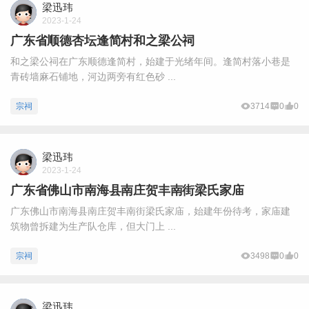
梁迅玮
2023-1-24
广东省顺德杏坛逢简村和之梁公祠
和之梁公祠在广东顺德逢简村，始建于光绪年间。逢简村落小巷是
青砖墙麻石铺地，河边两旁有红色砂 ...
宗祠
3714
0
0
梁迅玮
2023-1-24
广东省佛山市南海县南庄贺丰南街梁氏家庙
广东佛山市南海县南庄贺丰南街梁氏家庙，始建年份待考，家庙建
筑物曾拆建为生产队仓库，但大门上 ...
宗祠
3498
0
0
梁迅玮