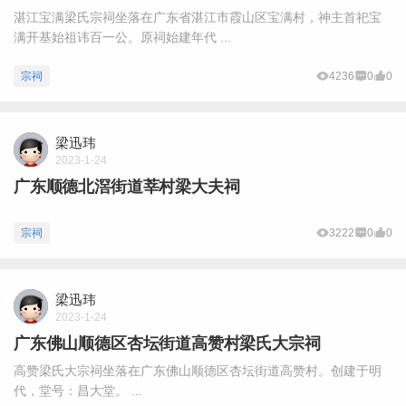
湛江宝满梁氏宗祠坐落在广东省湛江市霞山区宝满村，神主首祀宝
满开基始祖讳百一公。原祠始建年代 ...
宗祠
4236
0
0
梁迅玮
2023-1-24
广东顺德北滘街道莘村梁大夫祠
宗祠
3222
0
0
梁迅玮
2023-1-24
广东佛山顺德区杏坛街道高赞村梁氏大宗祠
高赞梁氏大宗祠坐落在广东佛山顺德区杏坛街道高赞村。创建于明
代，堂号：昌大堂。 ...