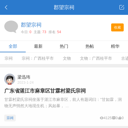
郡望宗祠
郡望宗祠
收藏
今日:
0
主题:
73
排名:
54
全部
最新
热门
热帖
精华
宗祠
宗祠：广西桂平市
文物
文物：广西桂平市
古
梁迅玮
2023-1-24
广东省湛江市麻章区甘霖村梁氏宗祠
甘霖村梁氏宗祠坐落于湛江市麻章区，前人有题词曰：“甘如霖，润
物无声悄然大地现生机；风如暴， ...
宗祠
4125
0
0