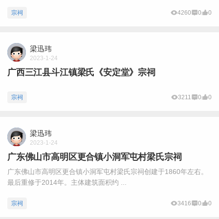
宗祠
4260
0
0
梁迅玮
2023-1-24
广西三江县斗江镇梁氏《安定堂》宗祠
宗祠
3211
0
0
梁迅玮
2023-1-24
广东佛山市高明区更合镇小洞军屯村梁氏宗祠
广东佛山市高明区更合镇小洞军屯村梁氏宗祠创建于1860年左右。
最后重修于2014年。主体建筑面积约 ...
宗祠
3416
0
0