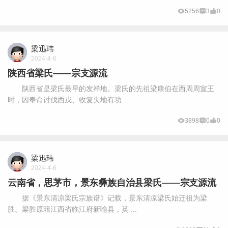
5256
3
0
梁迅玮
2024-4-6
陕西省梁氏——宗支源流
陕西省是梁氏最早的发祥地。梁氏的先祖梁康伯在西周周宣王
时，因奉命讨伐西戎、收复失地有功 ...
3898
0
0
梁迅玮
2024-4-6
云南省，思茅市，景东彝族自治县梁氏——宗支源流
据《景东清凉梁氏宗族谱》记载，景东清凉梁氏始迁祖为梁
胜。梁胜原籍江西省临江府新喻县，英 ...