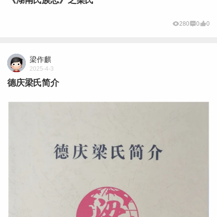
《湖南氏族志》之梁氏
280
0
0
梁作麒
2025-4-3
德庆梁氏简介