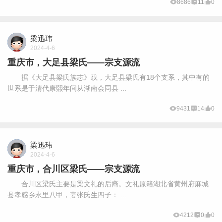
8686
11
0
梁迅玮
2024-4-6
重庆市，大足县梁氏——宗支源流
据《大足县梁氏族志》载，大足县梁氏有18个支系，其中有的
世系是于清代康熙年间从湖南会同县 ...
9431
14
0
梁迅玮
2024-4-6
重庆市，合川区梁氏——宗支源流
合川区梁氏主要是梁文礼的后裔。文礼原籍湖北省黄州府麻城
县孝感乡永里八甲，妻张氏生四子： ...
4212
0
0