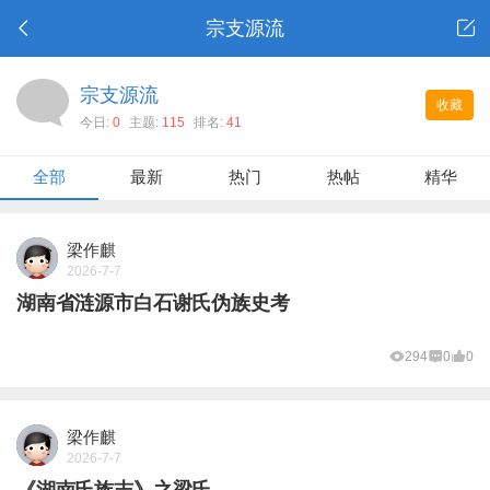
宗支源流
宗支源流
收藏
今日:
0
主题:
115
排名:
41
全部
最新
热门
热帖
精华
梁作麒
2026-7-7
湖南省涟源市白石谢氏伪族史考
294
0
0
梁作麒
2026-7-7