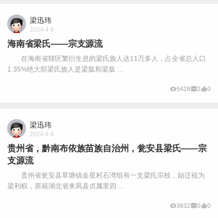
梁迅玮
2024-4-6
海南省梁氏——宗支源流
在海南省辖区繁衍生息的梁氏族人达11万多人，占全省总人口
1.35%绝大部梁氏族人是梁肱和梁肱 ...
5428
2
0
梁迅玮
2024-4-6
贵州省，黔南布依族苗族自治州，瓮安县梁氏——宗
支源流
贵州省瓮安县草塘镇金星村石湾组有一支梁氏宗枝，始迁祖为
梁利权，原籍湖北省来凤县贞属里四 ...
3832
0
0