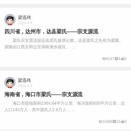
梁迅玮
2024-4-6
四川省，达州市，达县梁氏——宗支源流
梁氏宗支源流据达县梁氏族谱记载，达县梁氏之先祖为梁隆。
梁隆由江西太和迁至湖南湘乡迪坑， ...
6147
4
0
梁迅玮
2024-4-6
海南省，海口市梁氏——宗支源流
海口市陆地面积2304.84平方公里、海洋面积830平方公里，总
人口143万人，其中梁氏人2.8万人， ...
11068
13
0