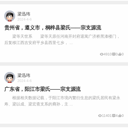
梁迅玮
2024-4-6
贵州省，遵义市，桐梓县梁氏——宗支源流
梁等天世系 梁等天原任河南开封府退寓广济桥黑漆楼门，
后复移江西吉安府平乡县西里七乡， ...
4910
0
0
梁迅玮
2024-4-6
广东省，阳江市梁氏——宗支源流
根据相关数据记载，于阳江市境内繁衍生息的梁氏居民有梁永
寿、梁以成、梁宏斋支系的裔孙，主 ...
11401
4
0