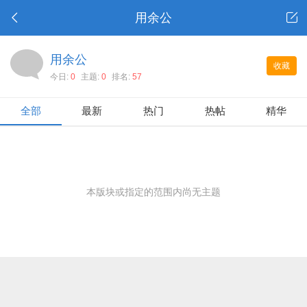
用余公
用余公
收藏
今日:
0
主题:
0
排名:
57
全部
最新
热门
热帖
精华
本版块或指定的范围内尚无主题