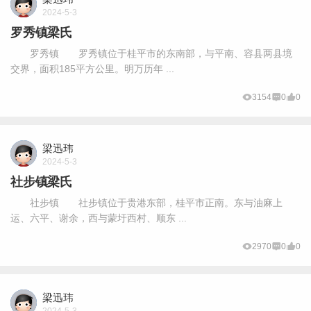
2024-5-3
罗秀镇梁氏
罗秀镇 罗秀镇位于桂平市的东南部，与平南、容县两县境
交界，面积185平方公里。明万历年 ...
3154
0
0
梁迅玮
2024-5-3
社步镇梁氏
社步镇 社步镇位于贵港东部，桂平市正南。东与油麻上
运、六平、谢余，西与蒙圩西村、顺东 ...
2970
0
0
梁迅玮