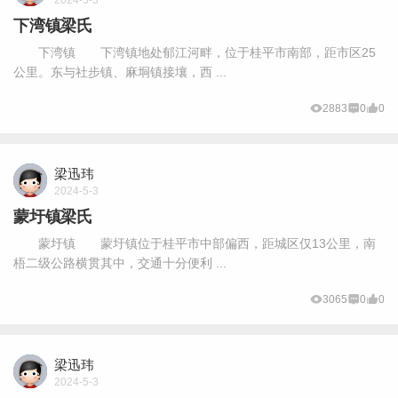
2024-5-3
下湾镇梁氏
下湾镇 下湾镇地处郁江河畔，位于桂平市南部，距市区25
公里。东与社步镇、麻垌镇接壤，西 ...
2883
0
0
梁迅玮
2024-5-3
蒙圩镇梁氏
蒙圩镇 蒙圩镇位于桂平市中部偏西，距城区仅13公里，南
梧二级公路横贯其中，交通十分便利 ...
3065
0
0
梁迅玮
2024-5-3