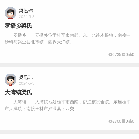
梁迅玮
2024-5-3
罗播乡梁氏
罗播乡 罗播乡位于桂平市南部。东、北连木根镇，南接中
沙镇与兴业县北市镇，西界大洋镇。 ...
2735
0
0
梁迅玮
2024-5-3
大湾镇梁氏
大湾镇 大湾镇地处桂平市西南，郁江横贯全镇。东连桂平
市大洋镇；南接玉林市兴业县；西交 ...
2700
0
0