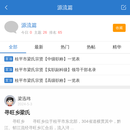
源流篇
源流篇
收藏
今日:
0
主题:
26
排名:
65
全部
最新
热门
热帖
精华
桂平市梁氏宗贤【中级职称】一览表
置顶
桂平市梁氏宗贤【实职副科级】领导干部名录
置顶
桂平市梁氏宗贤【高级职称】一览表
置顶
梁迅玮
2024-5-3
寻旺乡梁氏
寻旺乡 寻旺乡位于桂平市东北部，304省道横贯其中，黔
江、郁江流经寻旺乡汇合后，流入浔 ...