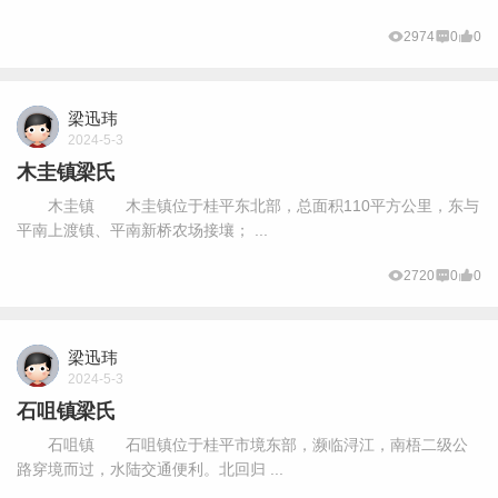
2974
0
0
梁迅玮
2024-5-3
木圭镇梁氏
木圭镇 木圭镇位于桂平东北部，总面积110平方公里，东与
平南上渡镇、平南新桥农场接壤； ...
2720
0
0
梁迅玮
2024-5-3
石咀镇梁氏
石咀镇 石咀镇位于桂平市境东部，濒临浔江，南梧二级公
路穿境而过，水陆交通便利。北回归 ...