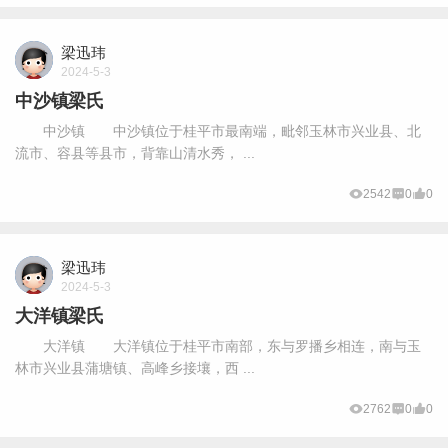
梁迅玮
2024-5-3
中沙镇梁氏
中沙镇 中沙镇位于桂平市最南端，毗邻玉林市兴业县、北
流市、容县等县市，背靠山清水秀， ...
2542
0
0
梁迅玮
2024-5-3
大洋镇梁氏
大洋镇 大洋镇位于桂平市南部，东与罗播乡相连，南与玉
林市兴业县蒲塘镇、高峰乡接壤，西 ...
2762
0
0