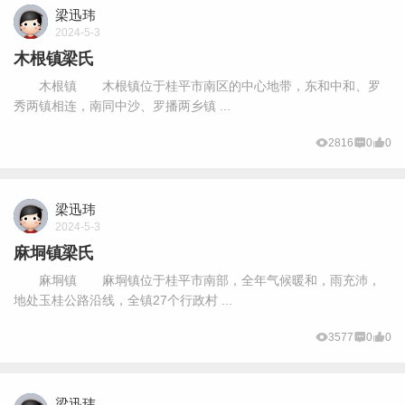
梁迅玮
2024-5-3
木根镇梁氏
木根镇 木根镇位于桂平市南区的中心地带，东和中和、罗
秀两镇相连，南同中沙、罗播两乡镇 ...
2816
0
0
梁迅玮
2024-5-3
麻垌镇梁氏
麻垌镇 麻垌镇位于桂平市南部，全年气候暖和，雨充沛，
地处玉桂公路沿线，全镇27个行政村 ...
3577
0
0
梁迅玮