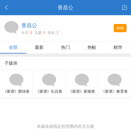
香昌公
香昌公
收藏
今日:
0
主题:
0
排名:
2
全部
最新
热门
热帖
精华
子版块
《家谱》图绿卷
《家谱》礼仪卷
《家谱》家规卷
《家谱》教育卷
本版块或指定的范围内尚无主题